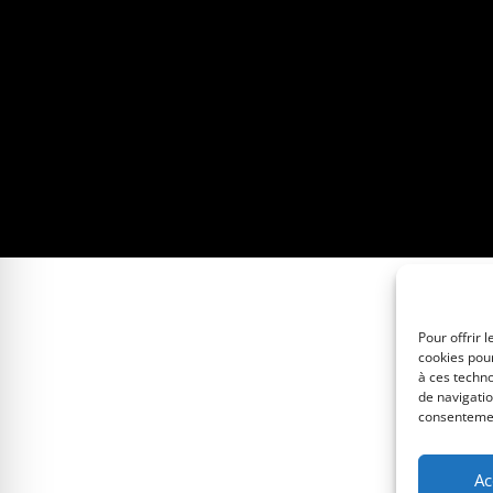
Pour offrir 
cookies pour
à ces techn
de navigatio
consentement
Ac