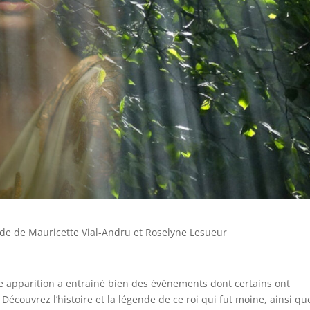
e de de Mauricette Vial-Andru et Roselyne Lesueur
te apparition a entrainé bien des événements dont certains ont
. Découvrez l’histoire et la légende de ce roi qui fut moine, ainsi qu