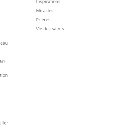
Inspirations
Miracles
Prières
.
Vie des saints
adeau
ari­
tion
aller