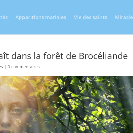
ités
Apparitions mariales
Vie des saints
Miracle
ît dans la forêt de Brocéliande
es
|
0 commentaires