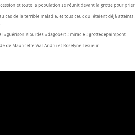
ession et toute la population se réunit devant la grotte pour prier
u cas de la terrible maladie, et tous ceux qui étaient déjà atteints,
.
el #guérison #lourdes #dagobert #miracle #grottedepaimpont
e de de Mauricette Vial-Andru et Roselyne Lesueur