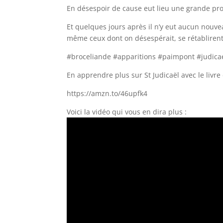
En désespoir de cause eut lieu une grande proc
Et quelques jours après il n’y eut aucun nouvea
même ceux dont on désespérait, se rétablirent
#broceliande #apparitions #paimpont #judica
En apprendre plus sur St Judicaël avec le livr
https://amzn.to/46upfk4
Voici la vidéo qui vous en dira plus :