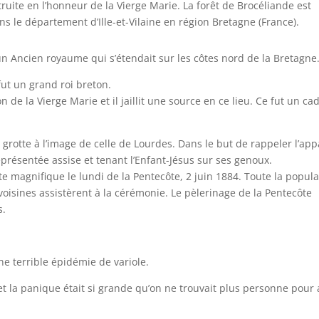
truite en l’honneur de la Vierge Marie. La forêt de Brocéliande est
ns le département d’Ille-et-Vilaine en région Bretagne (France).
 un Ancien royaume qui s’étendait sur les côtes nord de la Bretagne
e fut un grand roi breton.
 de la Vierge Marie et il jaillit une source en ce lieu. Ce fut un c
grotte à l’image de celle de Lourdes. Dans le but de rappeler l’app
représentée assise et tenant l’Enfant-Jésus sur ses genoux.
te magnifique le lundi de la Pentecôte, 2 juin 1884. Toute la popula
voisines assistèrent à la cérémonie. Le pèlerinage de la Pentecôte
s.
ne terrible épidémie de variole.
 la panique était si grande qu’on ne trouvait plus personne pour 