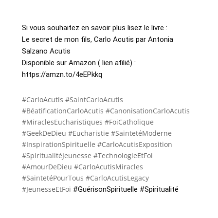
Si vous souhaitez en savoir plus lisez le livre :
Le secret de mon fils, Carlo Acutis par Antonia 
Salzano Acutis 
Disponible sur Amazon ( lien afilié) : 
https://amzn.to/4eEPkkq
#CarloAcutis #SaintCarloAcutis
#BéatificationCarloAcutis #CanonisationCarloAcutis
#MiraclesEucharistiques #FoiCatholique
#GeekDeDieu #Eucharistie #SaintetéModerne
#InspirationSpirituelle #CarloAcutisExposition
#SpiritualitéJeunesse #TechnologieEtFoi
#AmourDeDieu #CarloAcutisMiracles
#SaintetéPourTous #CarloAcutisLegacy
#JeunesseEtFoi
#GuérisonSpirituelle #Spiritualité