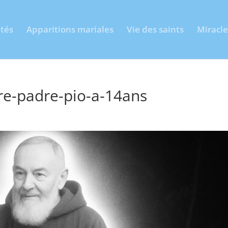
ités
Apparitions mariales
Vie des saints
Miracle
re-padre-pio-a-14ans