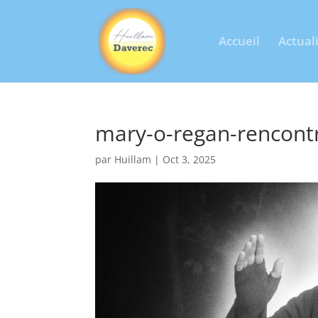
Accueil
Actual
mary-o-regan-rencont
par
Huillam
|
Oct 3, 2025