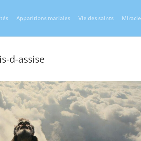
ités
Apparitions mariales
Vie des saints
Miracle
is-d-assise