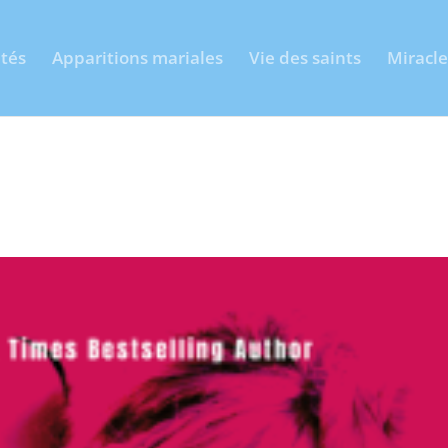
ités
Apparitions mariales
Vie des saints
Miracle