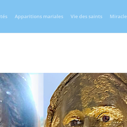
ités
Apparitions mariales
Vie des saints
Miracle