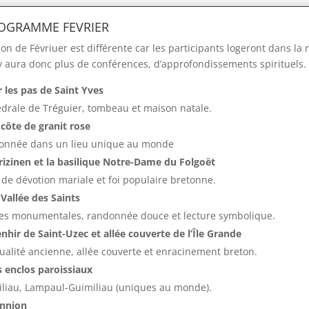
ROGRAMME FEVRIER
ion de Févriuer est différente car les participants logeront dans l
Il y aura donc plus de conférences, d’approfondissements spirituels.
r les pas de Saint Yves
drale de Tréguier, tombeau et maison natale.
 côte de granit rose
onnée dans un lieu unique au monde
rizinen et la basilique Notre-Dame du Folgoët
 de dévotion mariale et foi populaire bretonne.
 Vallée des Saints
es monumentales, randonnée douce et lecture symbolique.
nhir de Saint-Uzec et allée couverte de l’Île Grande
tualité ancienne, allée couverte et enracinement breton.
s enclos paroissiaux
liau, Lampaul-Guimiliau (uniques au monde).
annion