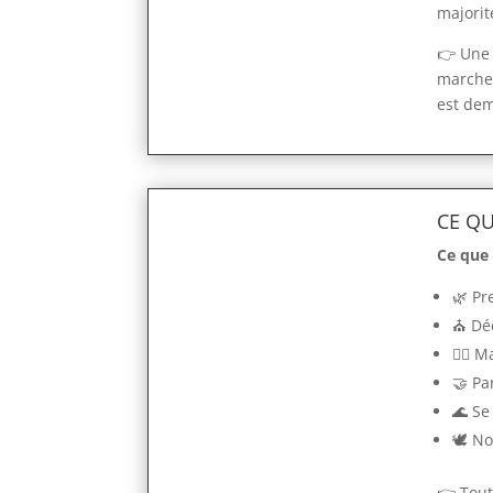
majorit
👉 Une 
marcher
est dem
CE QU
Ce que 
🌿 Pr
⛪ Déc
🚶‍♂️
🤝 Pa
🌊 Se
🕊️ N
👉 Tout