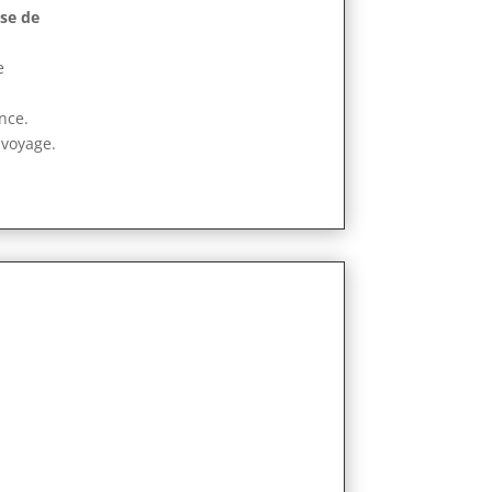
se de
e
nce.
 voyage.