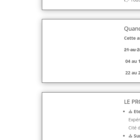
Quand
Cette a
21 au 2
04 au 1
22 au 
LE P
⛪
Et
Expér
Cité 
⛪
Su