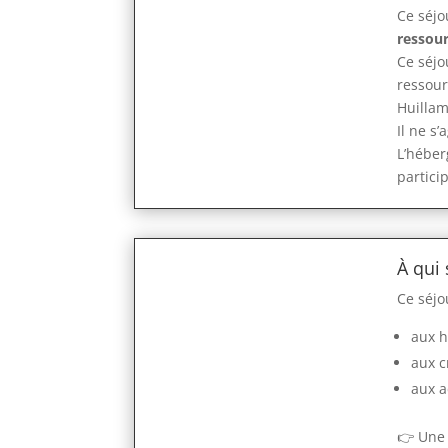
Ce séjo
ressou
Ce séjo
ressour
Huillam
Il ne s
L’héber
partici
À qui 
Ce séjo
aux 
aux c
aux a
👉 Une 