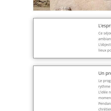
L’espr
Ce séjo
ambianc
L’objec
lieux p
Un pr
Le prog
rythme 
L’idée 
moment 
Pendant
chrétie