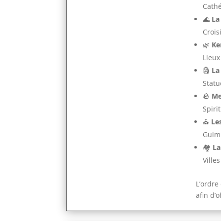
Cathé
🌊
La
Crois
🌿
Ke
Lieux
🗿
La
Statu
🪨
Me
Spiri
⛪
Le
Guimi
🏘️
La
Ville
L’ordre
afin d’