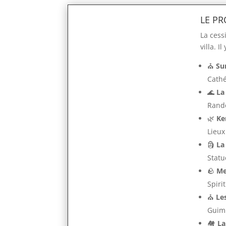
LE P
La cess
villa. 
⛪
Su
Cathé
🌊
La
Rand
🌿
Ke
Lieux
🗿
La
Statu
🪨
Me
Spiri
⛪
Le
Guimi
🏘️
L