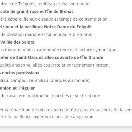
drale de Tréguier, tombeau et maison natale.
 côte de granit rose et l’Île de Bréhat
ière côtière, île aux oiseaux et temps de contemplation.
rizinen et la basilique Notre-Dame du Folgoët
 de dévotion mariale et foi populaire bretonne.
 Vallée des Saints
es monumentales, randonnée douce et lecture symbolique.
nhir de Saint-Uzec et allée couverte de l’Île Grande
tualité ancienne, allée couverte et enracinement breton.
s enclos paroissiaux
liau, Lampaul-Guimiliau (uniques au monde).
nnion et Tréguier
s de caractère, patrimoine, marchés et vie bretonne.
 et la répartition des visites peuvent être ajustés au cours de la se
offrir la meilleure expérience possible au groupe.