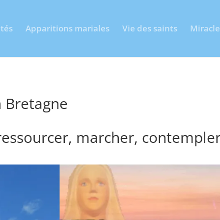
ités
Apparitions mariales
Vie des saints
Miracle
 Bretagne
essourcer, marcher, contempler