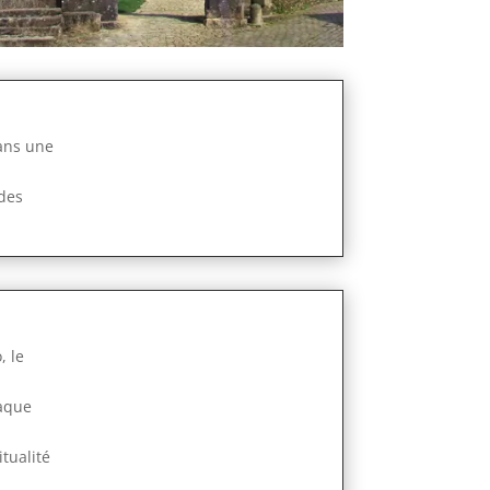
ans une
 des
, le
haque
tualité