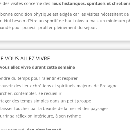
é des visites concerne des
lieux historiques, spirituels et chrétien
bonne condition physique est exigée car les visites nécessitent de
. Nul besoin d’être un sportif de haut niveau mais un minimum p
andé pour pouvoir profiter pleinement du séjour.
E VOUS ALLEZ VIVRE
vous allez vivre durant cette semaine
endre du temps pour ralentir et respirer
ouvrir des lieux chrétiens et spirituels majeurs de Bretagne
 Marcher, contempler, se recueillir
rtager des temps simples dans un petit groupe
 laisser toucher par la beauté de la mer et des paysages
ourrir sa réflexion intérieure, à son rythme
 est proposé,
rien n’est imposé
.