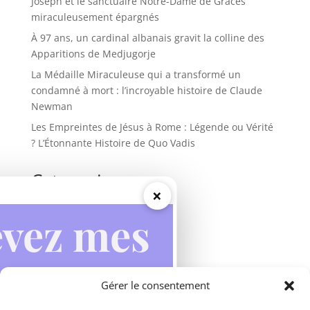
Joseph et le sanctuaire Notre-Dame de Grâces
miraculeusement épargnés
À 97 ans, un cardinal albanais gravit la colline des
Apparitions de Medjugorje
La Médaille Miraculeuse qui a transformé un
condamné à mort : l’incroyable histoire de Claude
Newman
Les Empreintes de Jésus à Rome : Légende ou Vérité
? L’Étonnante Histoire de Quo Vadis
Categories
×
Actualités
Apparitions mariales
Inspirations
Miracles
Gérer le consentement
Prières
Vie des saints